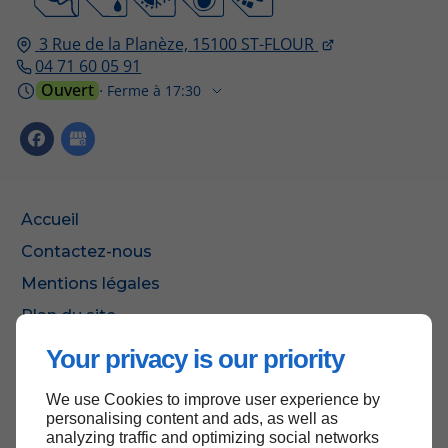
3 Rue de la Planèze,
15100
ST-FLOUR
04 71 60 05 91
Ouvert
⋅ Ferme à 17:30
Accueil
Contactez-nous
Mentions légales
Plan du site
Your privacy is our priority
We use Cookies to improve user experience by
Haut de page
personalising content and ads, as well as
analyzing traffic and optimizing social networks