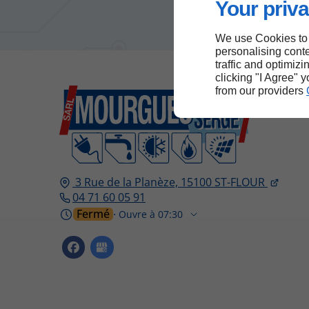
Your priva
We use Cookies to
personalising conte
traffic and optimizi
clicking "I Agree" 
from our providers
3 Rue de la Planèze,
15100
ST-FLOUR
04 71 60 05 91
Fermé
⋅ Ouvre à 07:30