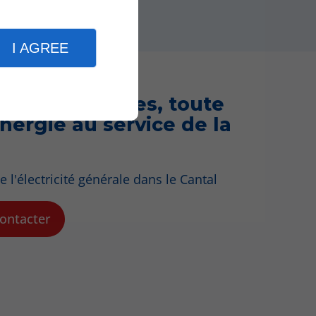
I AGREE
eprise Mourgues, toute
nergie au service de la
e l'électricité générale dans le Cantal
ontacter